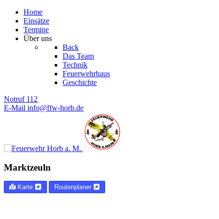
Home
Einsätze
Termine
Über uns
Back
Das Team
Technik
Feuerwehrhaus
Geschichte
Notruf
112
E-Mail
info@ffw-horb.de
Marktzeuln
Karte
Routenplaner