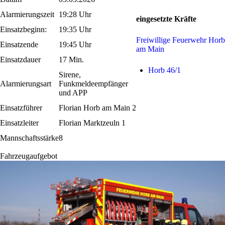
Alarmierungszeit
19:28 Uhr
eingesetzte Kräfte
Einsatzbeginn:
19:35 Uhr
Freiwillige Feuerwehr Horb
Einsatzende
19:45 Uhr
am Main
Einsatzdauer
17 Min.
Horb 46/1
Sirene,
Alarmierungsart
Funkmeldeempfänger
und APP
Einsatzführer
Florian Horb am Main 2
Einsatzleiter
Florian Marktzeuln 1
Mannschaftsstärke
8
Fahrzeugaufgebot