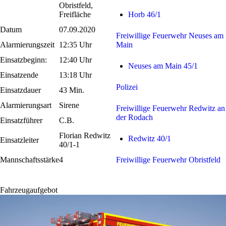
Obristfeld,
Freifläche
Horb 46/1
Datum
07.09.2020
Freiwillige Feuerwehr Neuses am
Alarmierungszeit
12:35 Uhr
Main
Einsatzbeginn:
12:40 Uhr
Neuses am Main 45/1
Einsatzende
13:18 Uhr
Polizei
Einsatzdauer
43 Min.
Alarmierungsart
Sirene
Freiwillige Feuerwehr Redwitz an
der Rodach
Einsatzführer
C.B.
Florian Redwitz
Redwitz 40/1
Einsatzleiter
40/1-1
Mannschaftsstärke
4
Freiwillige Feuerwehr Obristfeld
Fahrzeugaufgebot