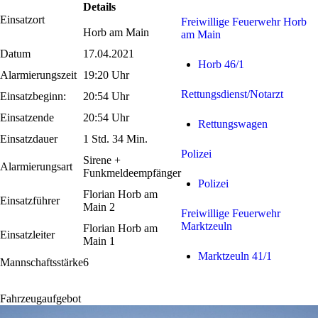
Details
Einsatzort
Freiwillige Feuerwehr Horb
Horb am Main
am Main
Datum
17.04.2021
Horb 46/1
Alarmierungszeit
19:20 Uhr
Rettungsdienst/Notarzt
Einsatzbeginn:
20:54 Uhr
Einsatzende
20:54 Uhr
Rettungswagen
Einsatzdauer
1 Std. 34 Min.
Polizei
Sirene +
Alarmierungsart
Funkmeldeempfänger
Polizei
Florian Horb am
Einsatzführer
Main 2
Freiwillige Feuerwehr
Marktzeuln
Florian Horb am
Einsatzleiter
Main 1
Marktzeuln 41/1
Mannschaftsstärke
6
Fahrzeugaufgebot