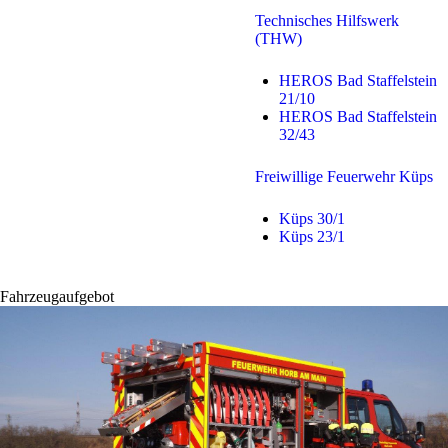
Technisches Hilfswerk
(THW)
HEROS Bad Staffelstein
21/10
HEROS Bad Staffelstein
32/43
Freiwillige Feuerwehr Küps
Küps 30/1
Küps 23/1
Fahrzeugaufgebot